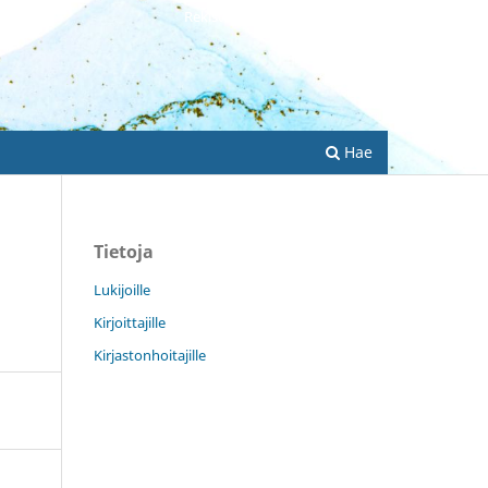
Rekisteröidy
Kirjaudu sisään
Hae
Tietoja
Lukijoille
Kirjoittajille
Kirjastonhoitajille