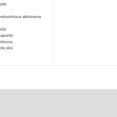
otti
eskustelussa aktiivisena
illa
lapselle
telussa,
le olisi