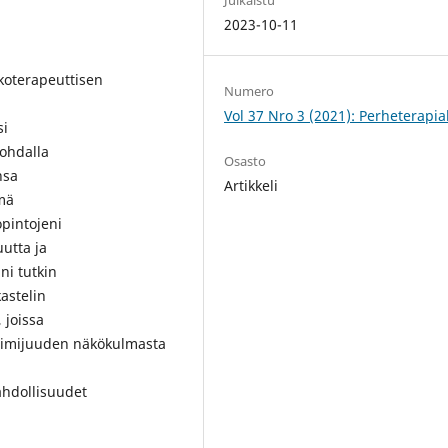
2023-10-11
koterapeuttisen
Numero
Vol 37 Nro 3 (2021): Perheterapia
si
kohdalla
Osasto
nsa
Artikkeli
ämä
opintojeni
uutta ja
ni tutkin
kastelin
 joissa
 toimijuuden näkökulmasta
ahdollisuudet