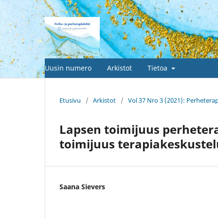
Uusin numero
Arkistot
Tietoa
Etusivu
/
Arkistot
/
Vol 37 Nro 3 (2021): Perheterap
Lapsen toimijuus perhetera
toimijuus terapiakeskustel
Saana Sievers