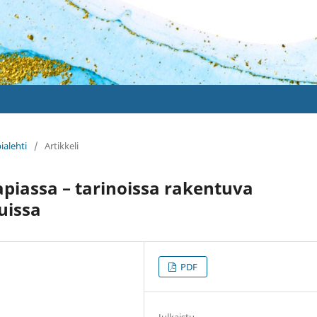
ialehti
/
Artikkeli
piassa – tarinoissa rakentuva
uissa
PDF
Julkaistu