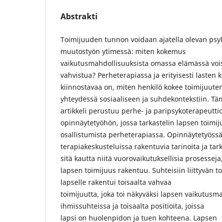
Abstrakti
Toimijuuden tunnon voidaan ajatella olevan psy
muutostyön ytimessä: miten kokemus
vaikutusmahdollisuuksista omassa elämässä voi
vahvistua? Perheterapiassa ja erityisesti lasten 
kiinnostavaa on, miten henkilö kokee toimijuute
yhteydessä sosiaaliseen ja suhdekontekstiin. T
artikkeli perustuu perhe- ja paripsykoterapeutti
opinnäytetyöhön, jossa tarkastelin lapsen toimij
osallistumista perheterapiassa. Opinnäytetyössä
terapiakeskusteluissa rakentuvia tarinoita ja tar
sitä kautta niitä vuorovaikutuksellisia prosesseja,
lapsen toimijuus rakentuu. Suhteisiin liittyvän
lapselle rakentui toisaalta vahvaa
toimijuutta, joka toi näkyväksi lapsen vaikutusm
ihmissuhteissa ja toisaalta positioita, joissa
lapsi on huolenpidon ja tuen kohteena. Lapsen