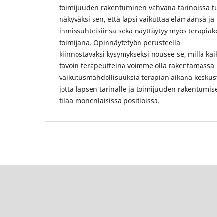
toimijuuden rakentuminen vahvana tarinoissa tu
näkyväksi sen, että lapsi vaikuttaa elämäänsä ja
ihmissuhteisiinsa sekä näyttäytyy myös terapiak
toimijana. Opinnäytetyön perusteella
kiinnostavaksi kysymykseksi nousee se, millä kaik
tavoin terapeutteina voimme olla rakentamassa 
vaikutusmahdollisuuksia terapian aikana keskus
jotta lapsen tarinalle ja toimijuuden rakentumisel
tilaa monenlaisissa positioissa.