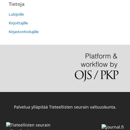
Tietoja
Lukijoille
Kirjoittajille
Kirjastonhoitajille
Palvelua ylläpitää
Tieteellisten seurain valtuuskunta
.