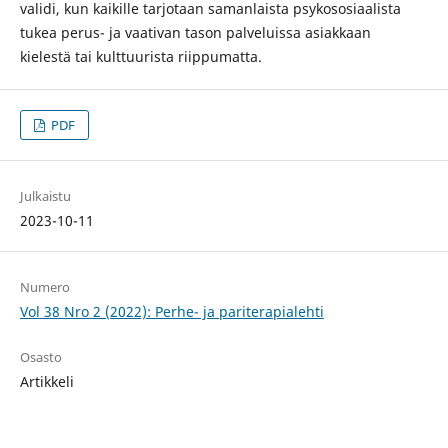
validi, kun kaikille tarjotaan samanlaista psykososiaalista
tukea perus- ja vaativan tason palveluissa asiakkaan
kielestä tai kulttuurista riippumatta.
PDF
Julkaistu
2023-10-11
Numero
Vol 38 Nro 2 (2022): Perhe- ja pariterapialehti
Osasto
Artikkeli