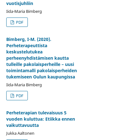
vuotisjuhliin
Iida-Maria Bimberg
PDF
Bimberg, I-M. (2020).
Perheterapeuttista
keskustelutukea
perheenyhdistämisen kautta
tulleille pakolaisperheille – uusi
toimintamalli pakolaisperheiden
tukemiseen Oulun kaupungissa
Iida-Maria Bimberg
PDF
Perheterapian tulevaisuus 5
vuoden kuluttua: Etiikka ennen
vaikuttavuutta
Jukka Aaltonen