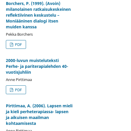
Borchers, P. (1999). (Avoin)
milanolainen ratkaisukeskeinen
reflektiivinen keskustelu –
Moniääninen dialogi itsen
muiden kanssa
Pekka Borchers
PDF
2000-luvun muisteluteksti
Perhe- ja pariterapialehden 40-
vuotisjuhliin
Anne Pirttimaa
PDF
Pirttimaa, A. (2006). Lapsen mieli
ja kieli perheterapiassa- lapsen
ja aikuisen maailman
kohtaamisesta
Anne Pirttimaa