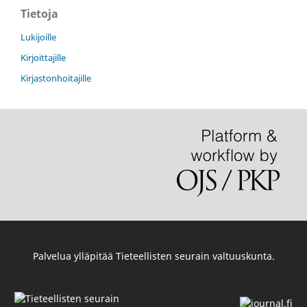
Tietoja
Lukijoille
Kirjoittajille
Kirjastonhoitajille
Palvelua ylläpitää
Tieteellisten seurain valtuuskunta
.