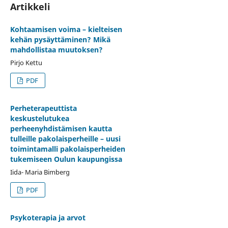
Artikkeli
Kohtaamisen voima – kielteisen
kehän pysäyttäminen? Mikä
mahdollistaa muutoksen?
Pirjo Kettu
PDF
Perheterapeuttista
keskustelutukea
perheenyhdistämisen kautta
tulleille pakolaisperheille – uusi
toimintamalli pakolaisperheiden
tukemiseen Oulun kaupungissa
Iida- Maria Bimberg
PDF
Psykoterapia ja arvot