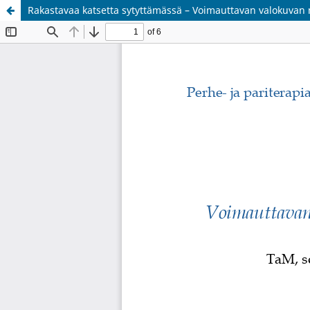
Rakastavaa katsetta sytyttämässä – Voimauttavan valokuvan 