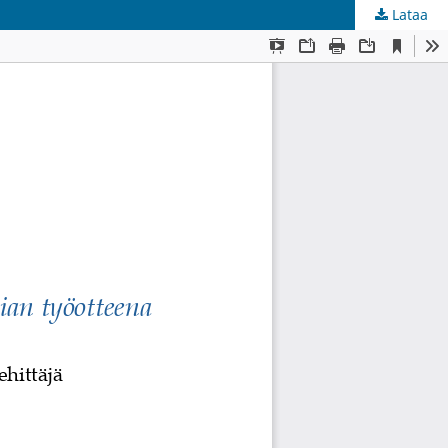
Lataa
kunta
.