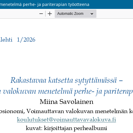
menetelmä perhe- ja pariterapian työotteena
Palvelua ylläpitää
Tieteellisten seurain valtuus