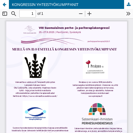
KONGRESSIN YHTEISTYÖKUMPPANIT
Palvelua ylläpitää
Tieteellisten seurain valtuuskunta
.