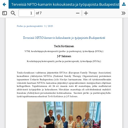
Terveisiä NFTO-kamarin kokouksesta ja työpajoista Budapestistä
Palvelua ylläpitää
Tieteellisten seurain valtuuskunta
.