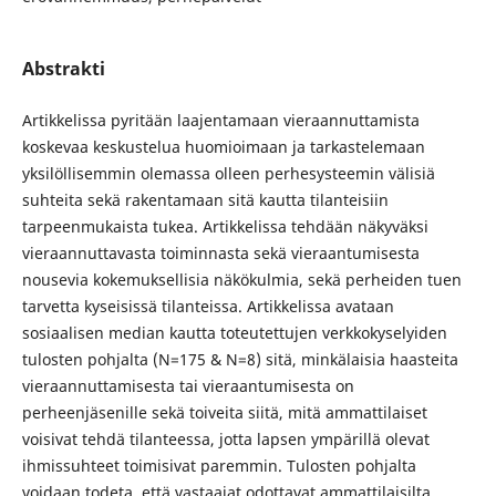
Abstrakti
Artikkelissa pyritään laajentamaan vieraannuttamista
koskevaa keskustelua huomioimaan ja tarkastelemaan
yksilöllisemmin olemassa olleen perhesysteemin välisiä
suhteita sekä rakentamaan sitä kautta tilanteisiin
tarpeenmukaista tukea. Artikkelissa tehdään näkyväksi
vieraannuttavasta toiminnasta sekä vieraantumisesta
nousevia kokemuksellisia näkökulmia, sekä perheiden tuen
tarvetta kyseisissä tilanteissa. Artikkelissa avataan
sosiaalisen median kautta toteutettujen verkkokyselyiden
tulosten pohjalta (N=175 & N=8) sitä, minkälaisia haasteita
vieraannuttamisesta tai vieraantumisesta on
perheenjäsenille sekä toiveita siitä, mitä ammattilaiset
voisivat tehdä tilanteessa, jotta lapsen ympärillä olevat
ihmissuhteet toimisivat paremmin. Tulosten pohjalta
voidaan todeta, että vastaajat odottavat ammattilaisilta