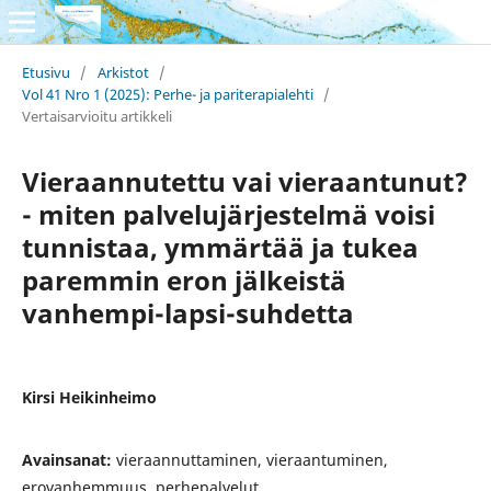
Etusivu
/
Arkistot
/
Vol 41 Nro 1 (2025): Perhe- ja pariterapialehti
/
Vertaisarvioitu artikkeli
Vieraannutettu vai vieraantunut?
- miten palvelujärjestelmä voisi
tunnistaa, ymmärtää ja tukea
paremmin eron jälkeistä
vanhempi-lapsi-suhdetta
Kirsi Heikinheimo
Avainsanat:
vieraannuttaminen, vieraantuminen,
erovanhemmuus, perhepalvelut