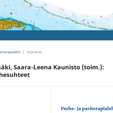
ariterapialehti
/
Kirja-arvio
äki, Saara-Leena Kaunisto (toim.):
rhesuhteet