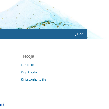
Rekisteröidy
Kirjaudu sisään
Hae
Tietoja
Lukijoille
Kirjoittajille
Kirjastonhoitajille