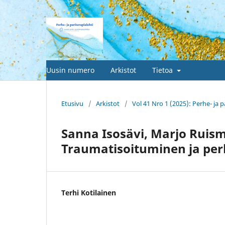
Uusin numero
Arkistot
Tietoa
Etusivu
/
Arkistot
/
Vol 41 Nro 1 (2025): Perhe- ja p
Sanna Isosävi, Marjo Ruism
Traumatisoituminen ja pe
Terhi Kotilainen