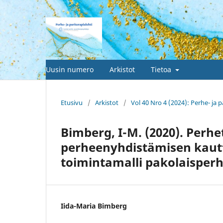
Uusin numero
Arkistot
Tietoa
Etusivu
/
Arkistot
/
Vol 40 Nro 4 (2024): Perhe- ja p
Bimberg, I-M. (2020). Perh
perheenyhdistämisen kautta 
toimintamalli pakolaisper
Iida-Maria Bimberg