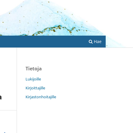
Rekisteröidy
Kirjaudu sisään
Hae
Tietoja
Lukijoille
Kirjoittajille
a
Kirjastonhoitajille