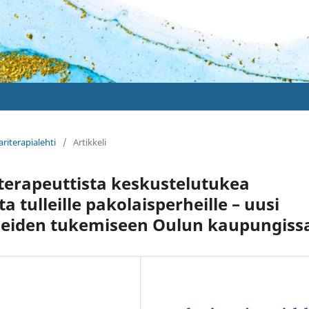
ariterapialehti
/
Artikkeli
eterapeuttista keskustelutukea
tulleille pakolaisperheille – uusi
heiden tukemiseen Oulun kaupungiss