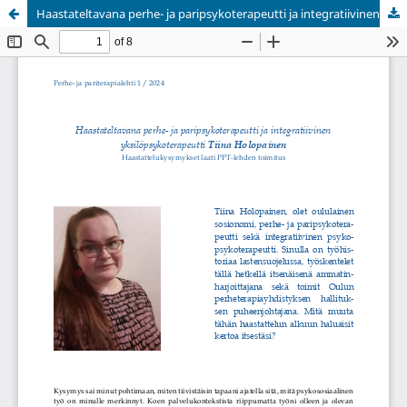
Haastateltavana perhe- ja paripsykoterapeutti ja integratiivinen yksilöpsykoterapeutti Tiina Holopainen
Palvelua ylläpitää
Tieteellisten seurain valtuuskunta
.