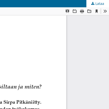
Lataa
kunta
.