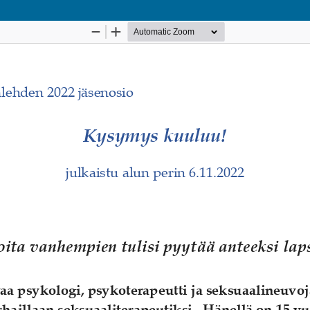
Palvelua ylläpitää
Tieteellisten seurain valtuus