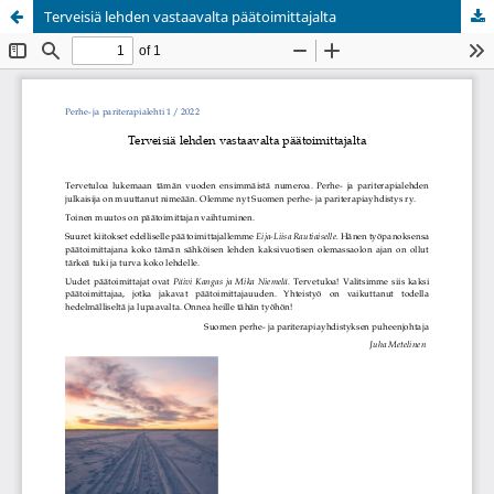
Terveisiä lehden vastaavalta päätoimittajalta
Palvelua ylläpitää
Tieteellisten seurain valtuuskunta
.