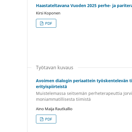
Haastateltavana Vuoden 2025 perhe- ja pariter
Kirsi Koponen
PDF
Työtavan kuvaus
Avoimen dialogin periaattein työskentelevän t
erityispiirteistä
Muistelemassa seitsemän perheterapeuttia Jorv
moniammatillisesta tiimistä
Aino Maija Rautkallio
PDF