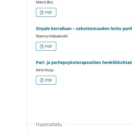
Mervi Bro
PDF
Sirpale kerrallaan – uskottomuuden hoito pari
Nanna Helaakoski
PDF
Pari- ja perhepsykoterapeuttien henkilökohtai
Kirsi Husu
PDF
Haastattelu