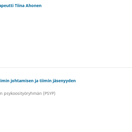
apeutti Tiina Ahonen
iimin johtamisen ja tiimin jäsenyyden
in psykoosityöryhmän (PSYP)