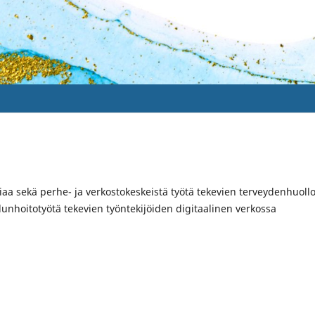
iaa sekä perhe- ja verkostokeskeistä työtä tekevien terveydenhuoll
elunhoitotyötä tekevien työntekijöiden digitaalinen verkossa