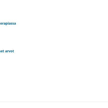
terapiassa
set arvot