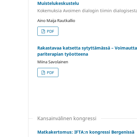
Muistelukeskustelu
Kokemuksia Avoimen dialogin tiimin dialogisesta
Aino Maija Rautkallio
PDF
Rakastavaa katsetta sytyttämässä – Voimautt
pariterapian työotteena
Miina Savolainen
PDF
Kansainvälinen kongressi
Matkakertomus: IFTA:n kongressi Bergenissä