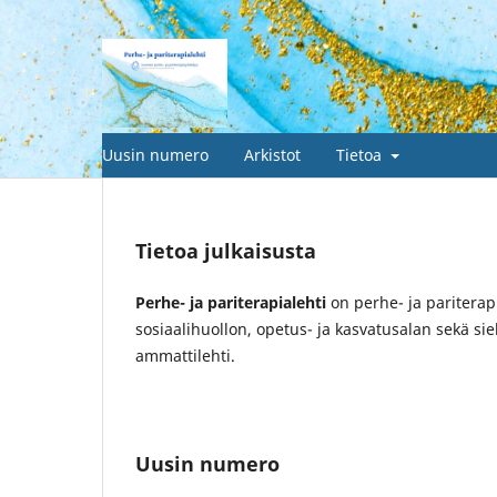
Uusin numero
Arkistot
Tietoa
Tietoa julkaisusta
Perhe- ja pariterapialehti
on perhe- ja pariterap
sosiaalihuollon, opetus- ja kasvatusalan sekä si
ammattilehti.
Uusin numero