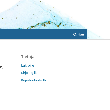
Rekisteröidy
Kirjaudu sisään
Hae
Tietoja
Lukijoille
on,
Kirjoittajille
Kirjastonhoitajille